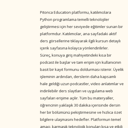
Pitonca Education platformu, katılımcılara
Python programlama temelli teknolojiler
geliştirmesi için her seviyede eğitimler sunan bir
platformdur. Katılımcılar, ana sayfadaki aktif
ders görsellerine tıklayarak ilgili kursun detaylı
içerik sayfasına kolayca yönlendirilirler.
Süreç, konuya giriş mahiyetindeki kısa bir
podcast ile başlar ve tam erişim için kullanıcının
basit bir kayıt formunu doldurması istenir. Üyelik
işleminin ardından, derslerin daha kapsamlı
hale geldiği uzun podcastler, video anlatımlar ve
indirilebilir ders slaytları ve uygulama web
sayfaları erişime açılır. Tüm bu materyaller,
öğrencinin yaklaşık 30 dakika içerisinde dersin
her bir bölümünü pekiştirmesine ve hızlıca özet
bilgilere ulaşmasını hedefler. Platformun temel
amacı, karmaşık teknolojik konuları kısa ve etkili