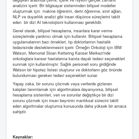
analizini içerir. Bir bilgisayar sisteminden bilişsel modeller
oluşturmak için makine öğrenimi, derin öğrenme, sinir ağları,
NLP ve duyarlılık analizi gibi insan düşünce süreçlerini taklit
eden bir dizi AI teknolojisini kullanması gereklidir.
Genel olarak, bilişsel hesaplama, insanlara karar verme
süreçlerinde yardımcı olmak için kullanılır. Bilişsel hesaplama
uygulamalarının bazı örnekleri, tıp doktorlarının hastalık
tedavisinde desteklenmesini içerir. Örneğin Onkoloji için IBM
Watson, Memorial Sloan Kettering Kanser Merkezi'nde
onkologlara kanser hastalarına kanıta dayalı tedavi seçenekleri
sunmak için kullanılmıştır. Sağlık personeli soru girdiğinde
Watson bir hipotez listesi oluşturur ve doktorların göz önünde
bulundurması gereken tedavi seçenekleri sunar.
Yapay zeka, bir sorunu çözmek veya verilerde gizlenen
kalıpları tanımlamak için algoritmalara dayanıyorsa, bilişsel
hesaplama sistemleri, veri ve sorunlar değiştikçe bir dizi
sorunu çözmek için insan beyninin mantıksal sürecini taklit
eden algoritmalar oluşturma konusunda daha yüksek bir amaca
sahiptir.
Kaynaklar: