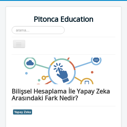
Pitonca Education
arama...
Toggle
Navigation
Blog Ana Sayfa
pitonca.com
Bilişsel Hesaplama İle Yapay Zeka
Arasındaki Fark Nedir?
Yapay Zeka