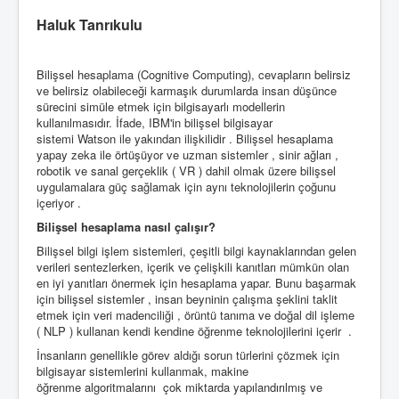
Haluk Tanrıkulu
Bilişsel hesaplama (Cognitive Computing), cevapların belirsiz
ve belirsiz olabileceği karmaşık durumlarda insan düşünce
sürecini simüle etmek için bilgisayarlı modellerin
kullanılmasıdır. İfade, IBM'in bilişsel bilgisayar
sistemi Watson ile yakından ilişkilidir . Bilişsel hesaplama
yapay zeka ile örtüşüyor ve uzman sistemler , sinir ağları ,
robotik ve sanal gerçeklik ( VR ) dahil olmak üzere bilişsel
uygulamalara güç sağlamak için aynı teknolojilerin çoğunu
içeriyor .
Bilişsel hesaplama nasıl çalışır?
Bilişsel bilgi işlem sistemleri, çeşitli bilgi kaynaklarından gelen
verileri sentezlerken, içerik ve çelişkili kanıtları mümkün olan
en iyi yanıtları önermek için hesaplama yapar. Bunu başarmak
için bilişsel sistemler , insan beyninin çalışma şeklini taklit
etmek için veri madenciliği , örüntü tanıma ve doğal dil işleme
( NLP ) kullanan kendi kendine öğrenme teknolojilerini içerir .
İnsanların genellikle görev aldığı sorun türlerini çözmek için
bilgisayar sistemlerini kullanmak, makine
öğrenme algoritmalarını çok miktarda yapılandırılmış ve