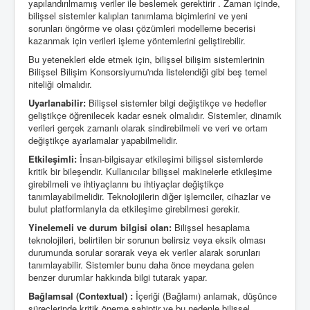
yapılandırılmamış veriler ile beslemek gerektirir . Zaman içinde,
bilişsel sistemler kalıpları tanımlama biçimlerini ve yeni
sorunları öngörme ve olası çözümleri modelleme becerisi
kazanmak için verileri işleme yöntemlerini geliştirebilir.
Bu yetenekleri elde etmek için, bilişsel bilişim sistemlerinin
Bilişsel Bilişim Konsorsiyumu'nda listelendiği gibi beş temel
niteliği olmalıdır.
Uyarlanabilir:
Bilişsel sistemler bilgi değiştikçe ve hedefler
geliştikçe öğrenilecek kadar esnek olmalıdır. Sistemler, dinamik
verileri gerçek zamanlı olarak sindirebilmeli ve veri ve ortam
değiştikçe ayarlamalar yapabilmelidir.
Etkileşimli:
İnsan-bilgisayar etkileşimi bilişsel sistemlerde
kritik bir bileşendir. Kullanıcılar bilişsel makinelerle etkileşime
girebilmeli ve ihtiyaçlarını bu ihtiyaçlar değiştikçe
tanımlayabilmelidir. Teknolojilerin diğer işlemciler, cihazlar ve
bulut platformlarıyla da etkileşime girebilmesi gerekir.
Yinelemeli ve durum bilgisi olan:
Bilişsel hesaplama
teknolojileri, belirtilen bir sorunun belirsiz veya eksik olması
durumunda sorular sorarak veya ek veriler alarak sorunları
tanımlayabilir. Sistemler bunu daha önce meydana gelen
benzer durumlar hakkında bilgi tutarak yapar.
Bağlamsal (Contextual) :
İçeriği (Bağlamı) anlamak, düşünce
süreçlerinde kritik öneme sahiptir ve bu nedenle bilişsel