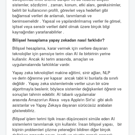
sistemler, sözdizimi , zaman, konum, etki alanı, gereksinimler,
belirli bir kullanıcının profili, görevleri veya hedefleri gibi
bağlamsal verileri de anlamalı, tanımlamalı ve
benimsemelidir . Yapısal ve yapılandırılmamış veriler ile görsel,
işitsel veya sensör verileri dahil olmak üzere birçok bilgi
kaynağından yararlanabilirler .
Bilişsel hesaplama yapay zekadan nasıl farklıdır?
Bilişsel hesaplama, karar vermek için verilere dayanan
teknolojiler için şemsiye terim olan AI ile birbirinin yerine
kullanılır. Ancak iki terim arasında, amaçları ve
uygulamalarında farklılıklar vardır.
Yapay zeka teknolojileri makine eğitimi, sinir ağları, NLP
ve derin öğrenme yer kapsar ancak tabii ki bunlarla da sınırlı
değildir . Yapay zeka sistemlerinde veriler uzun bir süre
algoritmayla beslenir, böylece sistemler değişkenleri öğrenir ve
sonuçları tahmin edebilir. AI tabanlı uygulamalar
arasında Amazon'un Alexa veya Apple'ın Siri’si gibi akıllı
asistanlar ve Yapay Zekaya dayanan sürücüsüz arabaları
gösterebiliriz.
Bilişsel işlem
terimi tipik insan düşüncesini simüle eden AI
sistemlerini tanımlamak için kullanılır. İnsan bilişsel yapısı, bir
kişinin problemleri çözme yeteneğini bildiren diğer birçok
değişken arasında çevre, içerik ve niyetin gerçek zamanlı